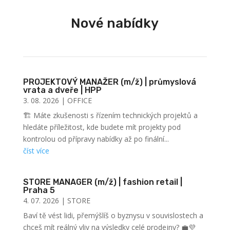
Nové nabídky
PROJEKTOVÝ MANAŽER (m/ž) | průmyslová
vrata a dveře | HPP
3. 08. 2026
|
OFFICE
🏗️ Máte zkušenosti s řízením technických projektů a
hledáte příležitost, kde budete mít projekty pod
kontrolou od přípravy nabídky až po finální...
číst více
STORE MANAGER (m/ž) | fashion retail |
Praha 5
4. 07. 2026
|
STORE
Baví tě vést lidi, přemýšlíš o byznysu v souvislostech a
chceš mít reálný vliv na výsledky celé prodejny? 💼💜