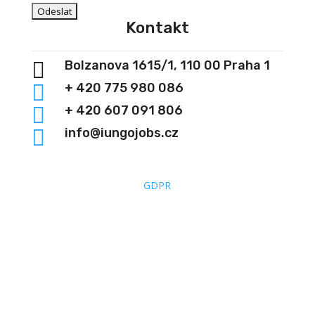
Kontakt

Bolzanova 1615/1, 110 00 Praha 1

+ 420 775 980 086

+ 420 607 091 806

info@iungojobs.cz
GDPR