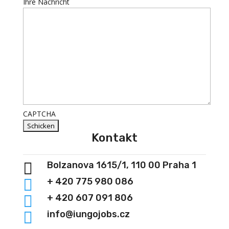
Ihre Nachricht
CAPTCHA
Kontakt

Bolzanova 1615/1, 110 00 Praha 1

+ 420 775 980 086

+ 420 607 091 806

info@iungojobs.cz