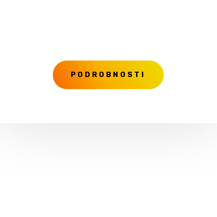
Pro firmy
Postrádáte kvalifikované manažery a odborníky?
Najdeme vám je. Víme, kde a jak.
PODROBNOSTI

Najdeme vám vhodného
zaměstnavatele
Vyhledání ideálního zaměstnavatele vás nebude
stát ani korunu. Naše služby, včetně odborného
poradenství, poskytujeme zcela zdarma.