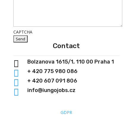
CAPTCHA
Contact

Bolzanova 1615/1, 110 00 Praha 1

+ 420 775 980 086

+ 420 607 091 806

info@iungojobs.cz
GDPR