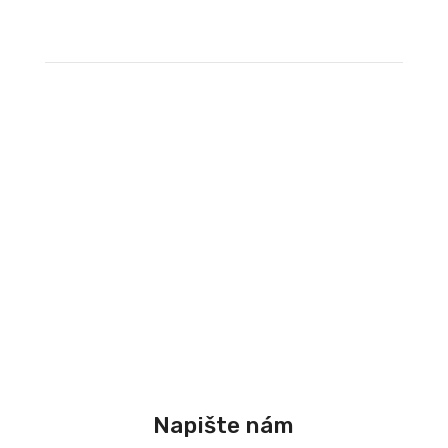
Personalistice se
věnujeme již přes 6 let
O nás
Napište nám